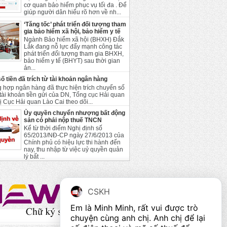
cơ quan bảo hiểm phục vụ tối đa . Để
giúp người dân hiểu rõ hơn về nh...
‘Tăng tốc’ phát triển đối tượng tham
gia bảo hiểm xã hội, bảo hiểm y tế
Ngành Bảo hiểm xã hội (BHXH) Đắk
Lắk đang nỗ lực đẩy mạnh công tác
phát triển đối tượng tham gia BHXH,
bảo hiểm y tế (BHYT) sau thời gian
ản...
số tiền đã trích từ tài khoản ngân hàng
 hợp ngân hàng đã thực hiện trích chuyển số
ừ tài khoản tiền gửi của DN, Tổng cục Hải quan
ị Cục Hải quan Lào Cai theo dõi...
Ủy quyền chuyển nhượng bất động
sản có phải nộp thuế TNCN
Kể từ thời điểm Nghị định số
65/2013/NĐ-CP ngày 27/6/2013 của
Chính phủ có hiệu lực thi hành đến
nay, thu nhập từ việc uỷ quyền quản
lý bất ...
CSKH
Em là Minh Minh, rất vui được trò 
chuyện cùng anh chị. Anh chị để lại 