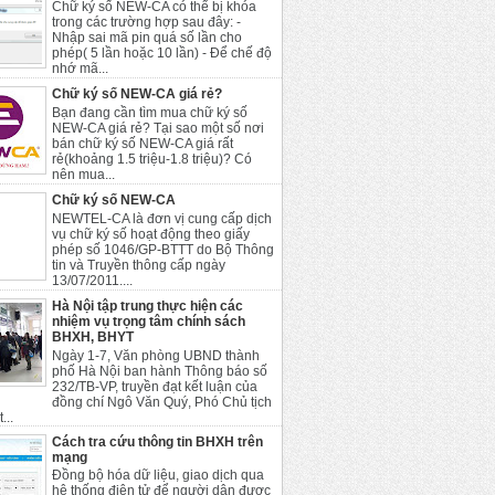
Chữ ký số NEW-CA có thể bị khóa
trong các trường hợp sau đây: -
Nhập sai mã pin quá số lần cho
phép( 5 lần hoặc 10 lần) - Để chế độ
nhớ mã...
Chữ ký số NEW-CA giá rẻ?
Bạn đang cần tìm mua chữ ký số
NEW-CA giá rẻ? Tại sao một số nơi
bán chữ ký số NEW-CA giá rất
rẻ(khoảng 1.5 triệu-1.8 triệu)? Có
nên mua...
Chữ ký số NEW-CA
NEWTEL-CA là đơn vị cung cấp dịch
vụ chữ ký số hoạt động theo giấy
phép số 1046/GP-BTTT do Bộ Thông
tin và Truyền thông cấp ngày
13/07/2011....
Hà Nội tập trung thực hiện các
nhiệm vụ trọng tâm chính sách
BHXH, BHYT
Ngày 1-7, Văn phòng UBND thành
phố Hà Nội ban hành Thông báo số
232/TB-VP, truyền đạt kết luận của
đồng chí Ngô Văn Quý, Phó Chủ tịch
...
Cách tra cứu thông tin BHXH trên
mạng
Đồng bộ hóa dữ liệu, giao dịch qua
hệ thống điện tử để người dân được