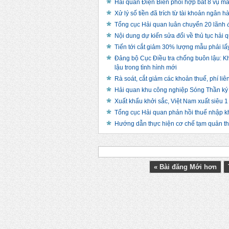
Hải quan Điện Biên phối hợp bắt 8 vụ ma 
Xử lý số tiền đã trích từ tài khoản ngân h
Tổng cục Hải quan luân chuyển 20 lãnh
Nội dung dự kiến sửa đổi về thủ tục hải 
Tiến tới cắt giảm 30% lượng mẫu phải lấy
Đảng bộ Cục Điều tra chống buôn lậu: Kh
lậu trong tình hình mới
Rà soát, cắt giảm các khoản thuế, phí l
Hải quan khu công nghiệp Sóng Thần ký k
Xuất khẩu khởi sắc, Việt Nam xuất siêu 1
Tổng cục Hải quan phản hồi thuế nhập k
Hướng dẫn thực hiện cơ chế tạm quản t
« Bài đăng Mới hơn