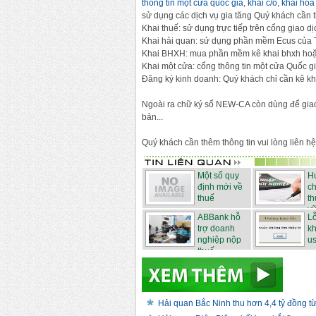
thông tin một cửa quốc gia
,
khai c/o
,
khai hóa
sử dụng các dịch vụ gia tăng Quý khách cần 
Khai thuế: sử dụng trực tiếp trên cổng giao dị
Khai hải quan: sử dụng phần mềm Ecus của 
Khai BHXH: mua phần mềm kê khai bhxh hoặc
Khai một cửa: cổng thông tin một cửa Quốc gi
Đăng ký kinh doanh: Quý khách chỉ cần kê kh
Ngoài ra chữ ký số NEW-CA còn dùng để giao
bản...
Quý khách cần thêm thông tin vui lòng liên hệ
Một số quy
H
định mới về
ch
thuế
th
vữ
ABBank hỗ
Lỗ
trợ doanh
k
nghiệp nộp
us
thuế...
Hải quan Bắc Ninh thu hơn 4,4 tỷ đồng từ