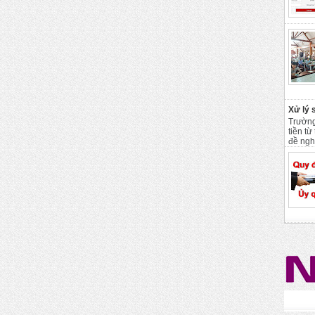
Xử lý 
Trường
tiền t
đề ngh