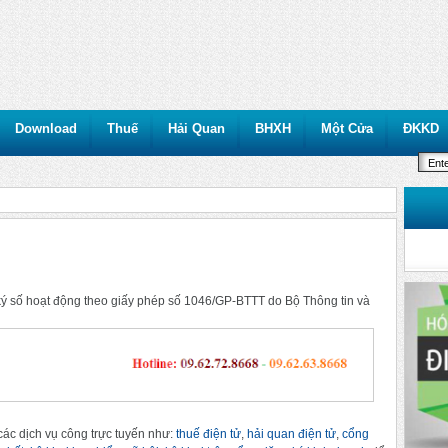
Download
Thuế
Hải Quan
BHXH
Một Cửa
ĐKKD
ý số hoạt động theo giấy phép số 1046/GP-BTTT do Bộ Thông tin và
ác dịch vụ công trực tuyến như:
thuế điện tử
,
hải quan điện tử
,
cổng