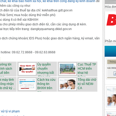
 chất
,
kê khai bao hiểm xã hội
,
kê khai trên cổng đăng ký kinh doanh
để
thêm các công cụ như:
Hóa đơn
ch điện tử của thuế tại địa chỉ: kekhaithue.gdt.gov.vn
Thái Sơn( mua hoặc dùng thử miễn phí)
 dùng ít có thể xài KBHXH
a cho phép nhiều giao dịch điện tử, cần các ứng dụng đi kèm.
ai trực tiếp trên trang: dangkyquamang.dkkd.gov.vn
 dịch chứng khoán( IDS Plus) hoặc giao dịch ngân hàng, ký email, văn
Phần m
 hotline: 09.62.72.8668 - 09.62.63.8668
ướng tới
Ủy quyền
Cục Thuế TP
ính sách
chuyển
HCM triển
uế bền
nhượng bất
khai hệ
ng ...
động sản...
thống...
i máy tính
Cách tra cứu
Tổng đài chữ
hông nhận
thông tin
ký số NEW-
b chữ ký ...
BHXH trên
CA
mạ...
 xử lý vi phạm