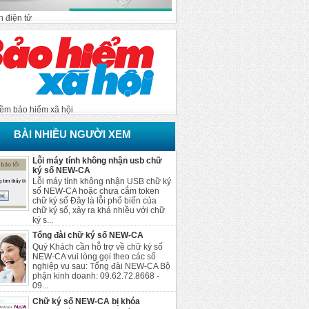
 điện tử
ềm bảo hiểm xã hội
BÀI NHIỀU NGƯỜI XEM
Lỗi máy tính không nhận usb chữ
ký số NEW-CA
Lỗi máy tính không nhận USB chữ ký
số NEW-CA hoặc chưa cắm token
chữ ký số Đây là lỗi phổ biến của
chữ ký số, xảy ra khá nhiều với chữ
ký s...
Tổng đài chữ ký số NEW-CA
Quý Khách cần hỗ trợ về chữ ký số
NEW-CA vui lòng gọi theo các số
nghiệp vụ sau: Tổng đài NEW-CA Bộ
phận kinh doanh: 09.62.72.8668 -
09...
Chữ ký số NEW-CA bị khóa