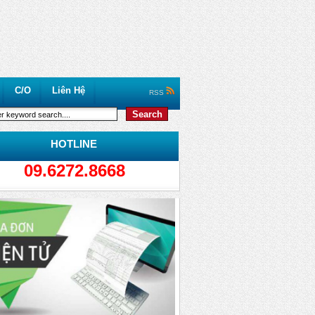
C/O
Liên Hệ
RSS
HOTLINE
09.6272.8668