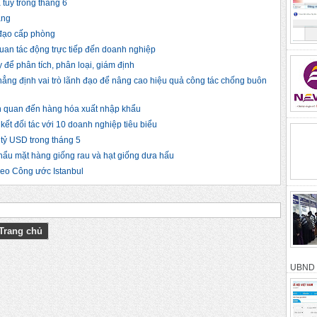
túy trong tháng 6
àng
 đạo cấp phòng
quan tác động trực tiếp đến doanh nghiệp
 để phân tích, phân loại, giám định
ẳng định vai trò lãnh đạo để nâng cao hiệu quả công tác chống buôn
iên quan đến hàng hóa xuất nhập khẩu
ết đối tác với 10 doanh nghiệp tiêu biểu
 tỷ USD trong tháng 5
hẩu mặt hàng giống rau và hạt giống dưa hấu
heo Công ước Istanbul
Trang chủ
UBND t